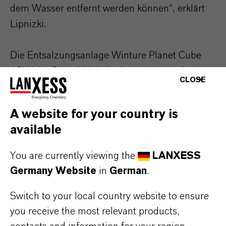
dem Wasser entfernt werden können“, erklärt
Lipnizki.
Die Entsalzungsanlage Winture Planet Cube
ABW der Boreal Light ist batterielos und
CLOSE
benötigt weder einen Dieselgenerator noch
Netzanschluss. Sie wird direkt von einem
A website for your country is
10kW-Solarpanel mit Energie versorgt und
available
liefert bis zu 20.000 Liter Trinkwasser täglich
für das Dorf und seine Nachbargemeinde.
You are currently viewing the
LANXESS
Germany Website
in
German
.
Eingesetzt wird das Filtrat im Wasserkiosk in
Burani in drei verschiedenen Anwendungen als
Switch to your local country website to ensure
you receive the most relevant products,
Trinkwasser, Bewässerungswasser für eine