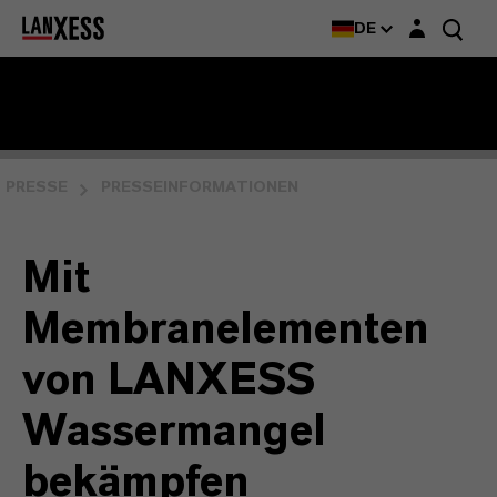
Login-Maske
DE
PRESSE
PRESSEINFORMATIONEN
Mit
Membranelementen
von LANXESS
Wassermangel
bekämpfen