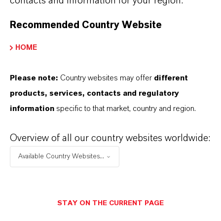
contacts and information for your region.
vertikale Farm und für drei 12.000 Liter
fassende Fischzuchtbecken. Das Konzentrat
Recommended Country Website
wird für die öffentlichen Toiletten des Dorfes
verwendet. Neben der Produktion von
HOME
Süßwasser aus hochsalzigen Quellen fungiert
die Photovoltaikanlage auch als
Please note:
Country websites may offer
different
Schwachstrom-Ladestation für bis zu zehn
products, services, contacts and regulatory
Mobilfunkgeräte gleichzeitig.
information
specific to that market, country and region.
Overview of all our country websites worldwide:
Die Lewabrane-Membranelemente werden in
einer hochmodernen, vollautomatisierten
Available Country Websites...
Produktionsanlage in Bitterfeld (Deutschland)
hergestellt. Der Schwerpunkt der verwendeten
Membranchemie liegt auf einer stark
STAY ON THE CURRENT PAGE
vernetzten Polyamidschicht, die eine hohe