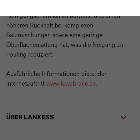
Beständigkeit gegenüber
Reinigungschemikalien aufweist und einen
höheren Rückhalt bei komplexen
Salzmischungen sowie eine geringe
Oberflächenladung hat, was die Neigung zu
Fouling reduziert.
Ausführliche Informationen bietet der
Internetauftritt
www.lewabrane.de
.
ÜBER LANXESS