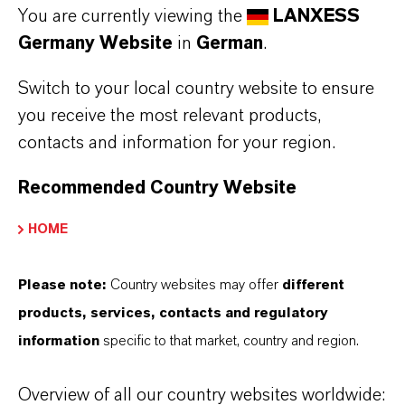
Management der Wasserqualität und
You are currently viewing the
LANXESS
strenge Hygienevorschriften schützen
Germany Website
in
German
.
die Bestände, sichern die
Switch to your local country website to ensure
Produktqualität und unterstützen das
you receive the most relevant products,
contacts and information for your region.
nachhaltige Wachstum der
Aquakulturbranche.
Recommended Country Website
HOME
Please note:
Country websites may offer
different
products, services, contacts and regulatory
information
specific to that market, country and region.
Fischzucht
Shrimpzucht
Overview of all our country websites worldwide:
Mehr erfahren
Mehr erfahren