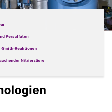
bar
nd Persulfaten
-Smith-Reaktionen
auchender Nitriersäure
nologien