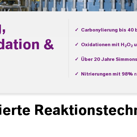
,
✓ Carbonylierung bis 40 
dation &
✓ Oxidationen mit H
O
u
2
2
✓ Über 20 Jahre Simmons
✓ Nitrierungen mit 98% r
ierte Reaktionstech