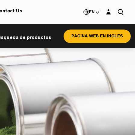
Login layer
ontact Us
EN
PÁGINA WEB EN INGLÉS
úsqueda de productos