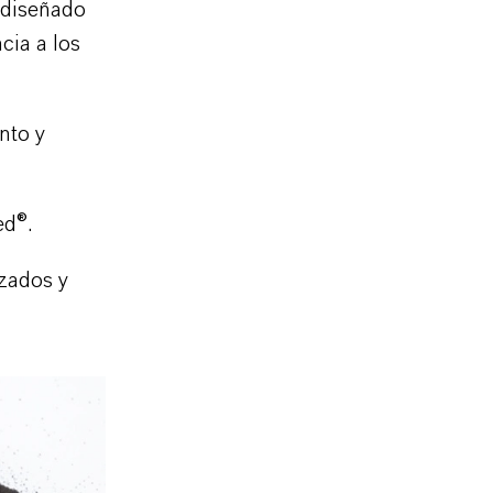
 diseñado
cia a los
nto y
ed
®
.
zados y