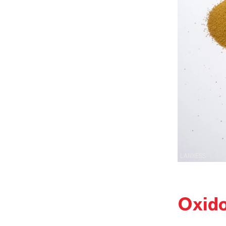
LANXESS
Oxido