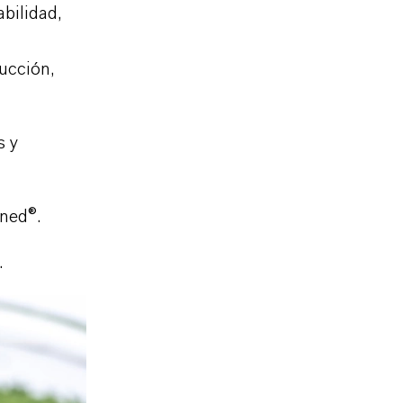
bilidad,
ucción,
s y
ined
®.
.