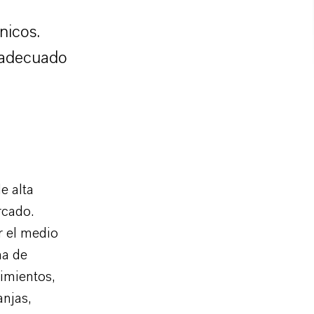
nicos.
 adecuado
e alta
rcado.
r el medio
ma de
timientos,
anjas,