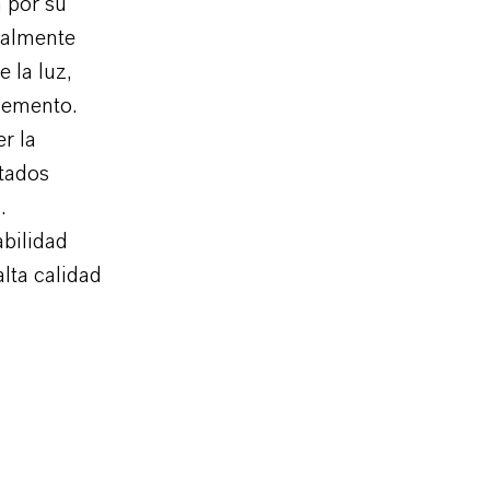
n por su
cialmente
 la luz,
cemento.
r la
ltados
.
bilidad
lta calidad