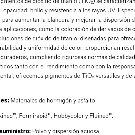
gmentos de dióxido de titanio (TiO₂) se caracteriza
 opacidad, brillo y resistencia a los rayos UV. Espe
para aumentar la blancura y mejorar la dispersión de
ra aplicaciones, como la coloración de derivados de 
luciones de dióxido de titanio, diseñadas para ofrece
abilidad y uniformidad de color, proporcionan resu
y duraderos, cumpliendo rigurosas normas de calidad
dos tanto con el rendimiento como con la responsa
ntal, ofrecemos pigmentos de TiO₂ versátiles y de a
nes:
M
ateriales de hormigón y asfalto
ined®, Formirapid®, Hobbycolor y Fluined®.
suministro:
Polvo y dispersión acuosa.