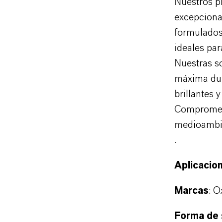
Nuestros pi
excepcional
formulados 
ideales pa
Nuestras so
máxima dur
brillantes 
Comprometi
medioambie
.
Aplicacio
Marcas
:
Ox
Forma de 