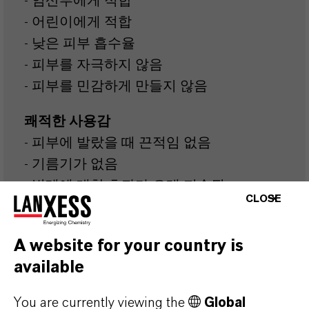
- 임산부에게 적합
- 어린이에게 적합
- 낮은 피부 흡수율
- 피부를 자극하지 않음
- 피부를 민감하게 만들지 않음
쾌적한 사용감
- 피부에 발랐을 때 끈적임 없음
- 기름기가 없음
- 벌레에 대한 효과가 오래 지속됨
CLOSE
살티딘®은 여러 실험실과 다양한 현장 테
스트에서 광범위한 효능을 입증 받았습니
A website for your country is
다. 다양한 해충 퇴치에 믿을 수 있고 오래
available
지속되는 효과를 제공합니다.**
You are currently viewing the
Global
- 모기(작은빨간집모기, 흰줄숲모기, 이집트