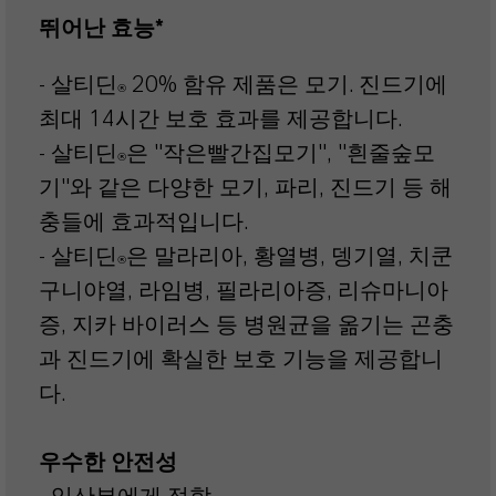
뛰어난 효능*
- 살티딘
20% 함유 제품은 모기. 진드기에
®
최대 14시간 보호 효과를 제공합니다.
- 살티딘
은 "작은빨간집모기", "흰줄숲모
®
기"와 같은 다양한 모기, 파리, 진드기 등 해
충들에 효과적입니다.
- 살티딘
은 말라리아, 황열병, 뎅기열, 치쿤
®
구니야열, 라임병, 필라리아증, 리슈마니아
증, 지카 바이러스 등 병원균을 옮기는 곤충
과 진드기에 확실한 보호 기능을 제공합니
다.
우수한 안전성