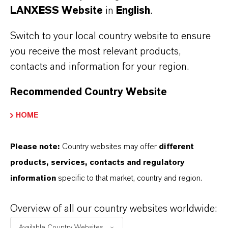
LANXESS Website
in
English
.
숲모기)
- 진드기
Switch to your local country website to ensure
- 파리
you receive the most relevant products,
contacts and information for your region.
*용법용량에 따라 사용 시
Recommended Country Website
**해충기피제 제형에 따라 각 질병에 대한 효능이 다를 수 있
HOME
습니다. 자세한 효능효과는 제품 라벨을 참고 바랍니다.
Please note:
Country websites may offer
different
products, services, contacts and regulatory
살티딘®이 함유된 해충기피제는
information
specific to that market, country and region.
어디서 구매할 수 있나요?
Overview of all our country websites worldwide:
Available Country Websites...