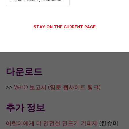
살티딘®은 세계 유수 해충기피제 브랜
드에 유효성분으로 사용되고 있으며 살
STAY ON THE CURRENT PAGE
티딘® 함유 제품들은 마트, 약국, 온라
인 등에서 손쉽게 구매할 수 있습니다.
다운로드
>>
WHO 보고서 (영문 웹사이트 링크)
추가 정보
어린이에게 더 안전한 진드기 기피제
(컨슈머