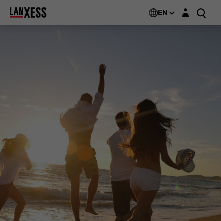
Login layer
EN