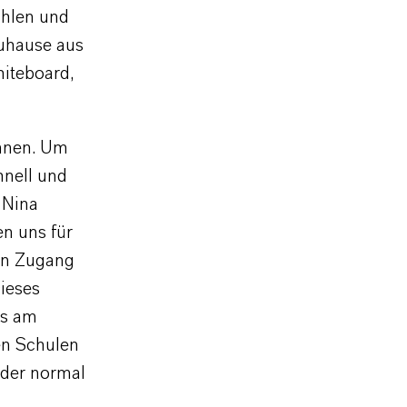
ählen und
zuhause aus
hiteboard,
onnen. Um
nell und
 Nina
n uns für
len Zugang
ieses
rs am
en Schulen
eder normal