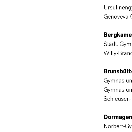
Ursulinen
Genoveva-
Bergkame
Städt. Gy
Willy-Bra
Brunsbütt
Gymnasiu
Gymnasium
Schleusen-
Dormagen
Norbert-G