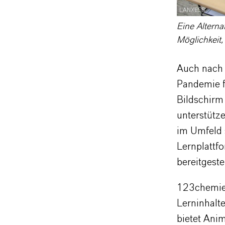
LANXESS
Eine Alterna
Möglichkeit,
Auch nach 
Pandemie f
Bildschirm
unterstütz
im Umfeld s
Lernplattf
bereitgestel
123chemie.
Lerninhal
bietet Ani