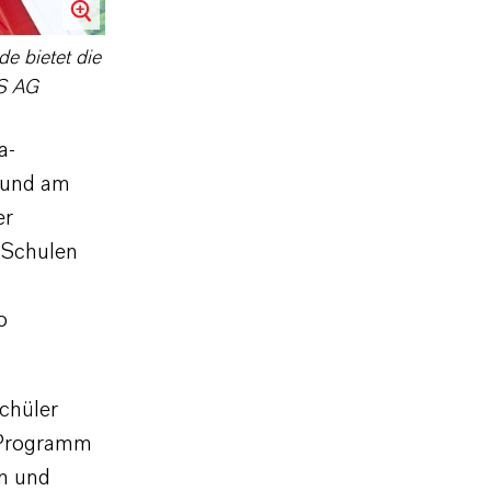
e bietet die
SS AG
a-
n und am
er
 Schulen
o
Schüler
 Programm
en und