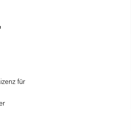
-
izenz für
er