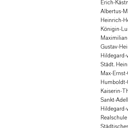
Erich-Käs
Albertus-
Heinrich-
Königin-Lu
Maximilia
Gustav-He
Hildegard
Städt. Hei
Max-Ernst-
Humboldt
Kaiserin-T
Sankt-Ade
Hildegard
Realschule 
Städtische