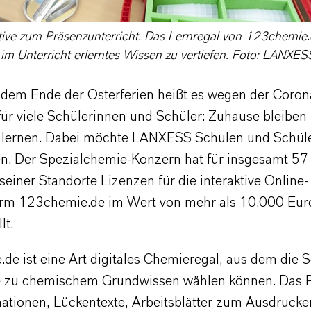
tive zum Präsenzunterricht. Das Lernregal von 123chemie.d
 im Unterricht erlerntes Wissen zu vertiefen. Foto: LANXE
dem Ende der Osterferien heißt es wegen der Coron
ür viele Schülerinnen und Schüler: Zuhause bleibe
 lernen. Dabei möchte LANXESS Schulen und Schül
en. Der Spezialchemie-Konzern hat für insgesamt 57
einer Standorte Lizenzen für die interaktive Online-
orm 123chemie.de im Wert von mehr als 10.000 Eur
lt.
de ist eine Art digitales Chemieregal, aus dem die 
te zu chemischem Grundwissen wählen können. Das
mationen, Lückentexte, Arbeitsblätter zum Ausdruck