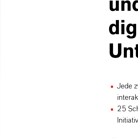
un
di
Unt
Jede z
intera
25 Sch
Initiati