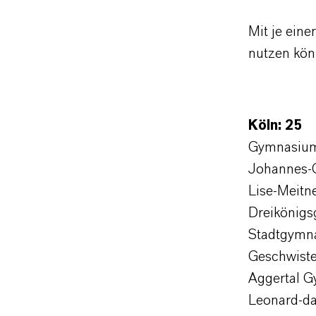
Mit je eine
nutzen kön
Köln: 25
Gymnasium
Johannes-
Lise-Meitn
Dreikönig
Stadtgymn
Geschwist
Aggertal 
Leonard-d