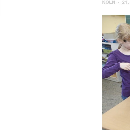
KÖLN
21.