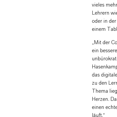
vieles meh
Lehrern wi
oder in de
einem Tabl
„Mit der C
ein besser
unbürokrat
Hasenkamp,
das digital
zu den Ler
Thema lieg
Herzen. Da
einen echt
läuft.“