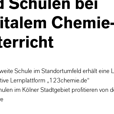
d Schulen bei
gitalem Chemie
erricht
weite Schule im Standortumfeld erhält eine L
ktive Lernplattform „123chemie.de“
ulen im Kölner Stadtgebiet profitieren von d
ve