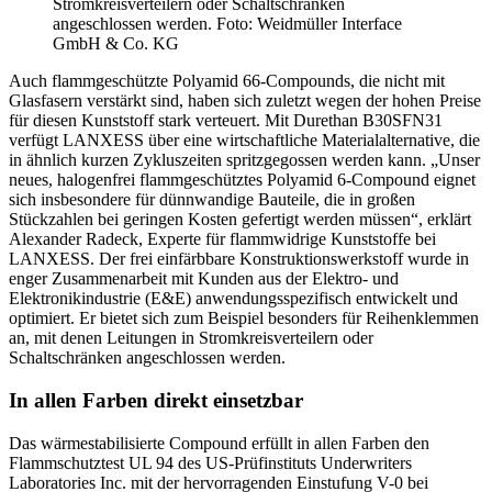
Stromkreisverteilern oder Schaltschränken
angeschlossen werden. Foto: Weidmüller Interface
GmbH & Co. KG
Auch flammgeschützte Polyamid 66-Compounds, die nicht mit
Glasfasern verstärkt sind, haben sich zuletzt wegen der hohen Preise
für diesen Kunststoff stark verteuert. Mit Durethan B30SFN31
verfügt LANXESS über eine wirtschaftliche Materialalternative, die
in ähnlich kurzen Zykluszeiten spritzgegossen werden kann. „Unser
neues, halogenfrei flammgeschütztes Polyamid 6-Compound eignet
sich insbesondere für dünnwandige Bauteile, die in großen
Stückzahlen bei geringen Kosten gefertigt werden müssen“, erklärt
Alexander Radeck, Experte für flammwidrige Kunststoffe bei
LANXESS. Der frei einfärbbare Konstruktionswerkstoff wurde in
enger Zusammenarbeit mit Kunden aus der Elektro- und
Elektronikindustrie (E&E) anwendungsspezifisch entwickelt und
optimiert. Er bietet sich zum Beispiel besonders für Reihenklemmen
an, mit denen Leitungen in Stromkreisverteilern oder
Schaltschränken angeschlossen werden.
In allen Farben direkt einsetzbar
Das wärmestabilisierte Compound erfüllt in allen Farben den
Flammschutztest UL 94 des US-Prüfinstituts Underwriters
Laboratories Inc. mit der hervorragenden Einstufung V-0 bei