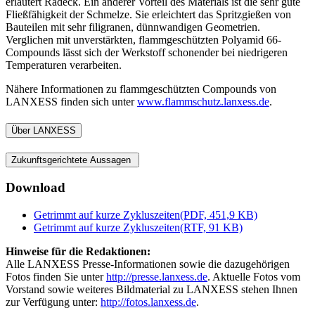
erläutert Radeck. Ein anderer Vorteil des Materials ist die sehr gute
Fließfähigkeit der Schmelze. Sie erleichtert das Spritzgießen von
Bauteilen mit sehr filigranen, dünnwandigen Geometrien.
Verglichen mit unverstärkten, flammgeschützten Polyamid 66-
Compounds lässt sich der Werkstoff schonender bei niedrigeren
Temperaturen verarbeiten.
Nähere Informationen zu flammgeschützten Compounds von
LANXESS finden sich unter
www.flammschutz.lanxess.de
.
Über LANXESS
Zukunftsgerichtete Aussagen
Download
Getrimmt auf kurze Zykluszeiten
(PDF, 451,9 KB)
Getrimmt auf kurze Zykluszeiten
(RTF, 91 KB)
Hinweise für die Redaktionen:
Alle LANXESS Presse-Informationen sowie die dazugehörigen
Fotos finden Sie unter
http://presse.lanxess.de
. Aktuelle Fotos vom
Vorstand sowie weiteres Bildmaterial zu LANXESS stehen Ihnen
zur Verfügung unter:
http://fotos.lanxess.de
.