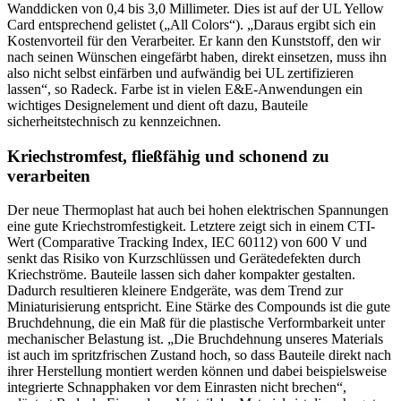
Wanddicken von 0,4 bis 3,0 Millimeter. Dies ist auf der UL Yellow
Card entsprechend gelistet („All Colors“). „Daraus ergibt sich ein
Kostenvorteil für den Verarbeiter. Er kann den Kunststoff, den wir
nach seinen Wünschen eingefärbt haben, direkt einsetzen, muss ihn
also nicht selbst einfärben und aufwändig bei UL zertifizieren
lassen“, so Radeck. Farbe ist in vielen E&E-Anwendungen ein
wichtiges Designelement und dient oft dazu, Bauteile
sicherheitstechnisch zu kennzeichnen.
Kriechstromfest, fließfähig und schonend zu
verarbeiten
Der neue Thermoplast hat auch bei hohen elektrischen Spannungen
eine gute Kriechstromfestigkeit. Letztere zeigt sich in einem CTI-
Wert (Comparative Tracking Index, IEC 60112) von 600 V und
senkt das Risiko von Kurzschlüssen und Gerätedefekten durch
Kriechströme. Bauteile lassen sich daher kompakter gestalten.
Dadurch resultieren kleinere Endgeräte, was dem Trend zur
Miniaturisierung entspricht. Eine Stärke des Compounds ist die gute
Bruchdehnung, die ein Maß für die plastische Verformbarkeit unter
mechanischer Belastung ist. „Die Bruchdehnung unseres Materials
ist auch im spritzfrischen Zustand hoch, so dass Bauteile direkt nach
ihrer Herstellung montiert werden können und dabei beispielsweise
integrierte Schnapphaken vor dem Einrasten nicht brechen“,