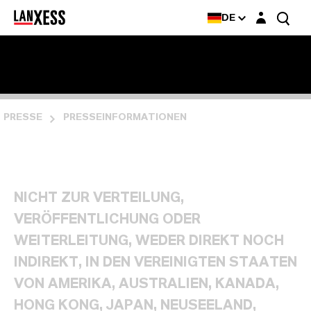
Login-Maske
DE
PRESSE
PRESSEINFORMATIONEN
NICHT ZUR VERTEILUNG,
VERÖFFENTLICHUNG ODER
WEITERLEITUNG, WEDER DIREKT NOCH
INDIREKT, IN DEN VEREINIGTEN STAATEN
VON AMERIKA, AUSTRALIEN, KANADA,
HONG KONG, JAPAN, NEUSEELAND,