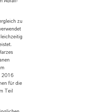
n Abfall-
ergleich zu
 verwendet
leichzeitig
istet.
Harzes
ranen
um
li 2016
en für die
um Teil
ünglichen