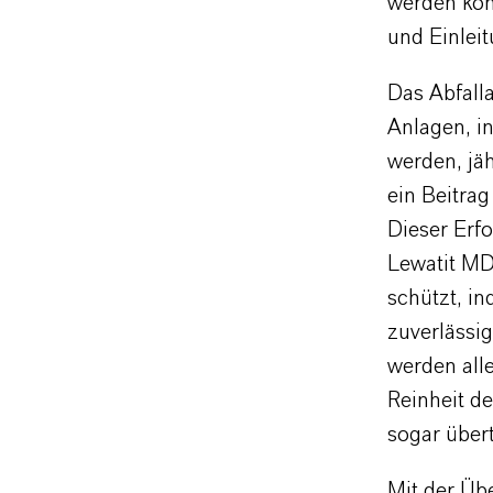
werden kön
und Einleit
Das Abfall
Anlagen, i
werden, jä
ein Beitra
Dieser Erf
Lewatit MD
schützt, i
zuverlässig
werden all
Reinheit de
sogar übert
Mit der Üb