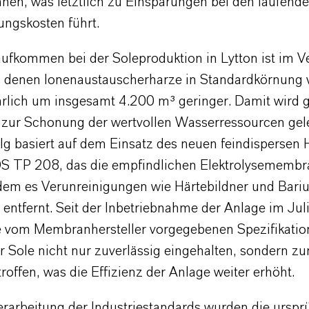
nen, was letztlich zu Einsparungen bei den laufende
ungskosten führt.
aufkommen bei der Soleproduktion in Lytton ist im V
n denen Ionenaustauscherharze in Standardkörnung
hrlich um insgesamt 4.200 m³ geringer. Damit wird g
g zur Schonung der wertvollen Wasserressourcen gele
olg basiert auf dem Einsatz des neuen feindispersen 
S TP 208, das die empfindlichen Elektrolysememb
ndem es Verunreinigungen wie Härtebildner und Bari
 entfernt. Seit der Inbetriebnahme der Anlage im Ju
e vom Membranhersteller vorgegebenen Spezifikation
r Sole nicht nur zuverlässig eingehalten, sondern z
roffen, was die Effizienz der Anlage weiter erhöht.
erarbeitung der Industriestandards wurden die urspr