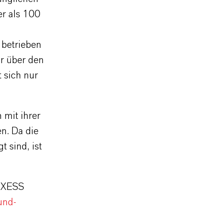
er als 100
 betrieben
r über den
 sich nur
 mit ihrer
en. Da die
 sind, ist
ANXESS
und-