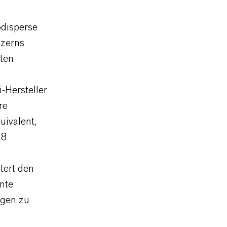
disperse
nzerns
hten
-Hersteller
re
uivalent,
08
tert den
ente
ngen zu