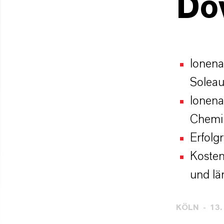
Do
Ionena
Soleau
Ionena
Chemik
Erfolg
Kosten
und lä
KÖLN
13.