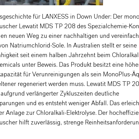
gsgeschichte für LANXESS in Down Under: Der mono
uscher Lewatit MDS TP 208 des Spezialchemie-Ko
inen neuen Weg zu einer nachhaltigen und vereinfac
on Natriumchlorid-Sole. In Australien stellt er seine
higkeit seit einem halben Jahrzehnt beim Chloralkali
micals unter Beweis. Das Produkt besitzt eine höhe
pazität für Verunreinigungen als sein MonoPlus-Äq
ltener regeneriert werden muss. Lewatit MDS TP 2
aufgrund verlängerter Zykluszeiten deutliche
parungen und es entsteht weniger Abfall. Das erleich
er Anlage zur Chloralkali-Elektrolyse. Der hocheffizi
scher hilft zuverlässig, strenge Reinheitsanforderu