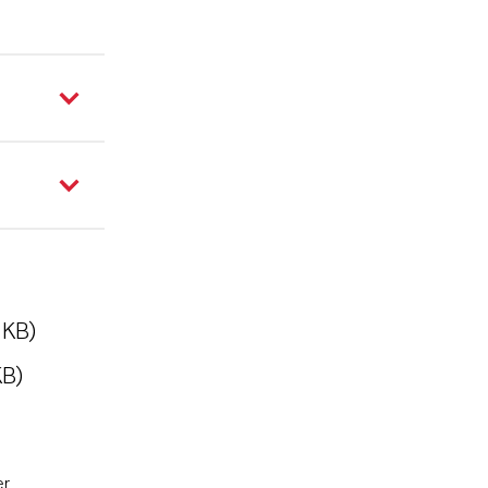
 KB)
KB)
er