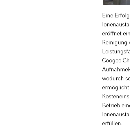
Eine Erfol
Ionenausta
eröffnet e
Reinigung v
Leistungsfä
Coogee Che
Aufnahmeka
wodurch se
ermöglicht 
Kosteneins
Betrieb ein
Ionenaustau
erfüllen.