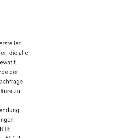
rsteller
r, die alle
ewatit
rde der
Nachfrage
säure zu
wendung
rengen
üllt