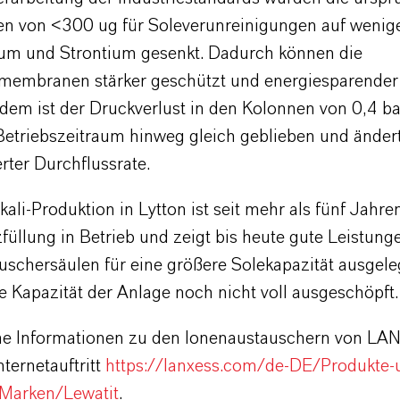
en von <300 ug für Soleverunreinigungen auf wenig
ium und Strontium gesenkt. Dadurch können die
emembranen stärker geschützt und energiesparender
dem ist der Druckverlust in den Kolonnen von 0,4 ba
etriebszeitraum hinweg gleich geblieben und ändert
rter Durchflussrate.
kali-Produktion in Lytton ist seit mehr als fünf Jahren
füllung in Betrieb und zeigt bis heute gute Leistung
schersäulen für eine größere Solekapazität ausgelegt
e Kapazität der Anlage noch nicht voll ausgeschöpft.
he Informationen zu den Ionenaustauschern von L
nternetauftritt
https://lanxess.com/de-DE/Produkte-
Marken/Lewatit
.