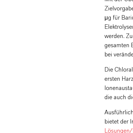
Zielvorgab
μg für Bar
Elektrolys
werden. Zu
gesamten B
bei verände
Die Chloral
ersten Harz
Ionenaustau
die auch di
Ausführlic
bietet der I
Lösungen/