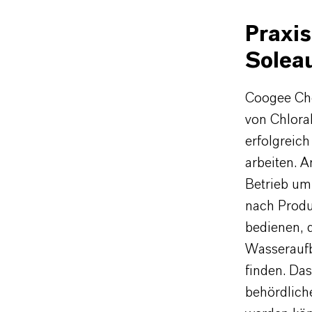
Praxis
Solea
Coogee Chem
von Chloral
erfolgreic
arbeiten. 
Betrieb um
nach Produ
bedienen, 
Wasserauf
finden. Das
behördliche