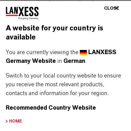
applications/product-groups/accelerators/
.
CLOSE
A website for your country is
ÜBER LANXESS
available
You are currently viewing the
LANXESS
ZUKUNFTSGERICHTETE AUSSAGEN
Germany Website
in
German
.
Switch to your local country website to ensure
MEHR INFORMATIONEN
you receive the most relevant products,
contacts and information for your region.
Neuer Vulkanisationsbeschleuniger von
LANXESS
(PDF, 203,1 KB)
Recommended Country Website
Neuer Vulkanisationsbeschleuniger von
HOME
LANXESS
(RTF, 6,5 KB)