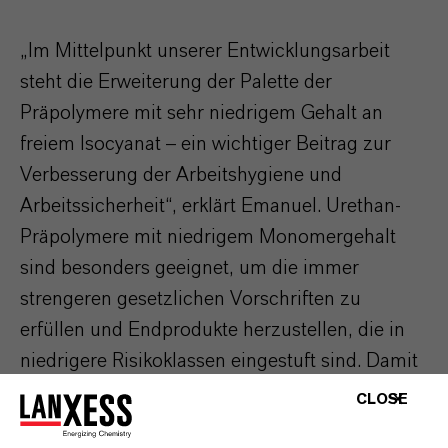
„Im Mittelpunkt unserer Entwicklungsarbeit
steht die Erweiterung der Palette der
Präpolymere mit sehr niedrigem Gehalt an
freiem Isocyanat – ein wichtiger Beitrag zur
Verbesserung der Arbeitshygiene und
Arbeitssicherheit“, erklärt Emanuel. Urethan-
Präpolymere mit niedrigem Monomergehalt
sind besonders geeignet, um die immer
strengeren gesetzlichen Vorschriften zu
erfüllen und Endprodukte herzustellen, die in
niedrigere Risikoklassen eingestuft sind. Damit
wird jegliche toxische Klassifizierung
CLOSE
vermieden.