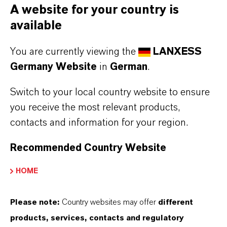
A website for your country is
Die Low-Monomer-Technologie von LANXESS
available
kann hinsichtlich NCO-Gehalt, Viskosität und
Eigenschaftsprofil auf die
You are currently viewing the
LANXESS
Kundenanforderungen abgestimmt werden. Die
Germany Website
in
German
.
Präpolymere sind für alle Isocyanat- und Polyol-
Switch to your local country website to ensure
Chemikalien verfügbar, einschließlich spezieller
you receive the most relevant products,
Isocyanate wie IPDI (Isophorondiisocyanat),
contacts and information for your region.
HDI (Hexamethylendiisocyanat) sowie pPDI (p-
Phenylendiisocyanat). Im letztgenannten Fall
Recommended Country Website
bietet sie eine hervorragende
HOME
Lösungsmittelbeständigkeit und ein
außergewöhnliches Hochtemperaturverhalten.
Please note:
Country websites may offer
different
Außerdem umfasst sie eine Reihe von Polyolen
products, services, contacts and regulatory
wie Polyether, Polyester, Polycaprolactone und