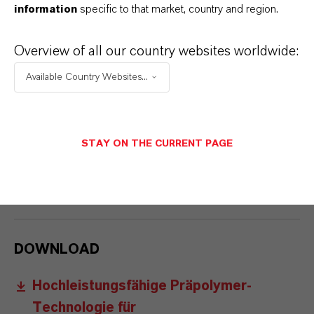
information
specific to that market, country and region.
Polycarbonate.
Overview of all our country websites worldwide:
Weiterführende Informationen finden sich
Available Country Websites...
unter http://ure.lanxess.de.
ÜBER LANXESS
STAY ON THE CURRENT PAGE
ZUKUNFTSGERICHTETE AUSSAGEN
DOWNLOAD
Hochleistungsfähige Präpolymer-
Technologie für