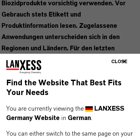
Biozidprodukte vorsichtig verwenden. Vor
Gebrauch stets Etikett und
Produktinformation lesen. Zugelassene
Anwendungen unterscheiden sich in den
Regionen und Ländern. Für den letzten
Informationsstand wenden Sie sich bitte an
CLOSE
Ihren lokalen LANXESS Vertreter.
Find the Website That Best Fits
Your Needs
PRODUKTANWENDUNGEN
You are currently viewing the
LANXESS
Germany Website
in
German
.
PRODUKTSYNONYME
You can either switch to the same page on your