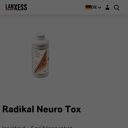
Login-Maske
DE
Radikal Neuro Tox