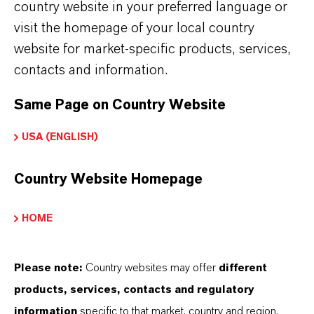
country website in your preferred language or
visit the homepage of your local country
website for market-specific products, services,
DARUM
LANXESS!
contacts and information.
Als führendes Spezialchemieunternehmen bieten
Same Page on Country Website
wir weit mehr als nur hochwertige Produkte: Wir
USA (ENGLISH)
stehen für Zuverlässigkeit, Innovationskraft und
partnerschaftliches Denken. Im Mittelpunkt
Country Website Homepage
unseres Handelns stehen jedoch Sie: unsere
Kunden. Unsere Kunden profitieren von
HOME
maßgeschneiderten Lösungen, globaler Präsenz
und einem tiefen Verständnis ihrer Märkte. Hier
Please note:
Country websites may offer
different
finden Sie gleich elf überzeugende Gründe, warum
products, services, contacts and regulatory
LANXESS der richtige Partner für Ihr Unternehmen
information
specific to that market, country and region.