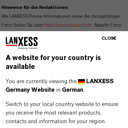
Hinweise für die Redaktionen:
Alle LANXESS Presse-Informationen sowie die dazugehörigen
Fotos finden Sie unter
http://presse.lanxess.de
. Aktuelle Fotos
vom Vorstand sowie weiteres Bildmaterial zu LANXESS stehen
CLOSE
Ihnen zur Verfügung unter:
http://fotos.lanxess.de
.
A website for your country is
Weitere Informationen rund um die Chemie von LANXESS finden
available
Sie unter
https://lanxess.com/de-DE/Presse/Storys
.
You are currently viewing the
LANXESS
FOLLOW US
Germany Website
in
German
.
Facebook
Switch to your local country website to ensure
LinkedIn
you receive the most relevant products,
X (Twitter)
contacts and information for your region.