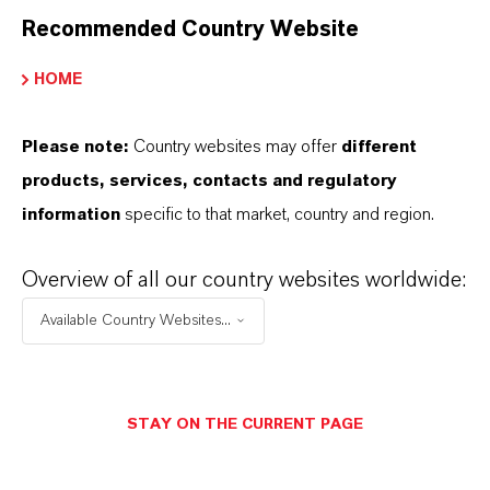
YouTube
Recommended Country Website
Instagram
HOME
Xing
Please note:
Country websites may offer
different
products, services, contacts and regulatory
information
specific to that market, country and region.
Overview of all our country websites worldwide:
Kontakt
Available Country Websites...
Investor Relations
Möchten Sie regelmäßig Informationen von
uns erhalten? Dann registrieren Sie sich für
STAY ON THE CURRENT PAGE
unseren Newsletter per E-Mail an
ir@lanxess.com.